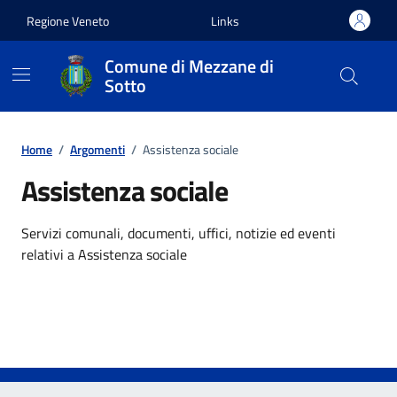
Vai ai contenuti
Vai al footer
Regione Veneto
Links
Comune di Mezzane di
Sotto
Home
/
Argomenti
/
Assistenza sociale
Assistenza sociale
Dettagli dell'argomento
Servizi comunali, documenti, uffici, notizie ed eventi
relativi a Assistenza sociale